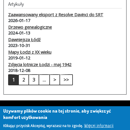
Artykuły
Zaawansowany eksport z Resolve Davinci do SRT
2026-01-17
Drzewo genealogiczne
2024-01-13
Dawniejsza Łódź
2023-10-31
Mapy Łodzi z XX wieku
2019-01-12
Zdjęcia lotnicze Łodzi - maj 1942
2018-12-08
Stronicowanie
Następna strona
Ostatnia strona
1
2
3
…
>
>>
Używamy plików cookie na tej stronie, aby zwiększyć
komfort użytkowania
Copyright © 2026 Marek Ciesielski
Klikając przycisk Akceptuj, wyrażasz na to zgodę.
Więcej informacji
(marekc"małpa"mc69.org)