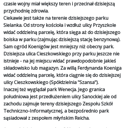
czasie wojny miał większy teren i przecinał dzisiejszą
przychodnię zdrowia.
Ciekawie jest także na terenie dzisiejszego parku
Sielanka. Od strony kościoła i wzdłuż ulicy Przyszkole
widać oddzielną parcelę, która sięga aż do dzisiejszego
boiska w parku (zajmując dzisiejszą stację benzynową).
Sam ogród Koenigów jest mniejszy niż obecny park.
Dzisiejsza ulica Cieszkowskiego przy parku jeszcze nie
istnieje - na jej miejscu widać prawdopodobnie jakieś
składowisko lub magazyn. Za willą Ferdynanda Koeniga
widać oddzielną parcelę, która ciągnie się do dzisiejszej
ulicy Cieszkowskiego (Spółdzielnia "Szansa").
Inaczej też wyglądał park Wenecja. Jego granica
południowa jest przedłużeniem ulicy Sanockiej ale od
zachodu zajmuje tereny dzisiejszego Zespołu Szkół
Techniczno-Informatycznej, a bezpośrednio park
sąsiadował z zespołem młyńskim Reicha.