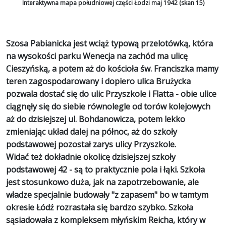
Interaktywna mapa południowej części Łodzi maj 1942 (skan 15)
Szosa Pabianicka jest wciąż typową przelotówką, która
na wysokości parku Wenecja na zachód ma ulicę
Cieszyńską, a potem aż do kościoła św. Franciszka mamy
teren zagospodarowany i dopiero ulica Brużycka
pozwala dostać się do ulic Przyszkole i Flatta - obie ulice
ciągnęły się do siebie równolegle od torów kolejowych
aż do dzisiejszej ul. Bohdanowicza, potem lekko
zmieniając układ dalej na północ, aż do szkoły
podstawowej pozostał zarys ulicy Przyszkole.
Widać też dokładnie okolicę dzisiejszej szkoły
podstawowej 42 - są to praktycznie pola i łąki. Szkoła
jest stosunkowo duża, jak na zapotrzebowanie, ale
władze specjalnie budowały "z zapasem" bo w tamtym
okresie Łódź rozrastała się bardzo szybko. Szkoła
sąsiadowała z kompleksem młyńskim Reicha, który w