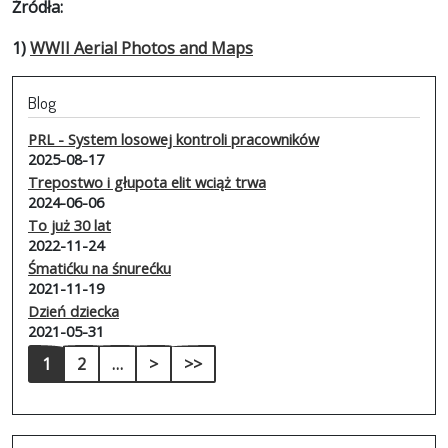
Źródła:
1)
WWII Aerial Photos and Maps
Blog
PRL - System losowej kontroli pracowników
2025-08-17
Trepostwo i głupota elit wciąż trwa
2024-06-06
To już 30 lat
2022-11-24
Śmatićku na śnurećku
2021-11-19
Dzień dziecka
2021-05-31
Stronicowanie
Następna strona
Ostatnia strona
1
2
…
>
>>