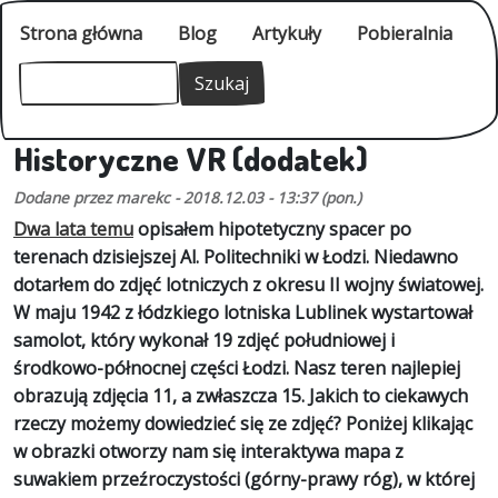
Przejdź do treści
Główne
Strona główna
Blog
Artykuły
Pobieralnia
Szukaj
Szukaj
Historyczne VR (dodatek)
Dodane przez
marekc
-
2018.12.03 - 13:37 (pon.)
Dwa lata temu
opisałem hipotetyczny spacer po
terenach dzisiejszej Al. Politechniki w Łodzi. Niedawno
dotarłem do zdjęć lotniczych z okresu II wojny światowej.
W maju 1942 z łódzkiego lotniska Lublinek wystartował
samolot, który wykonał 19 zdjęć południowej i
środkowo-północnej części Łodzi. Nasz teren najlepiej
obrazują zdjęcia 11, a zwłaszcza 15. Jakich to ciekawych
rzeczy możemy dowiedzieć się ze zdjęć? Poniżej klikając
w obrazki otworzy nam się interaktywa mapa z
suwakiem przeźroczystości (górny-prawy róg), w której