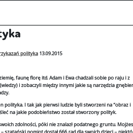
tyka
rzykazań polityka
13.09.2015
mię, faunę florę itd. Adam i Ewa chadzali sobie po raju i z
wiedzy) i zobaczyli między innymi jakie są narzędzia gnębien
adzy.
olityka. I tak jak pierwsi ludzie byli stworzeni na “obraz i
eć na jakie podobieństwo został stworzony polityk.
ć swoich zdolności, póki nie znalazł podatnego gruntu. Mojże
– szatański pomiot dostał 666 rad dla swoich dzieci – niektó