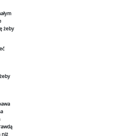
małym
e
ę żeby
eć
 żeby
abawa
na
m
prawdą
 niż