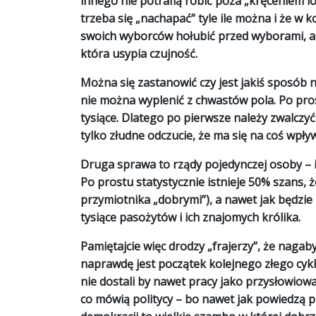
innego nie potrafią robić poza „kręceniem l
trzeba się „nachapać” tyle ile można i że w k
swoich wyborców hołubić przed wyborami, a 
która usypia czujność.
Można się zastanowić czy jest jakiś sposób na
nie można wyplenić z chwastów pola. Po prost
tysiące. Dlatego po pierwsze należy zwalczy
tylko złudne odczucie, że ma się na coś wpływ
Druga sprawa to rządy pojedynczej osoby – i 
Po prostu statystycznie istnieje 50% szans,
przymiotnika „dobrymi”), a nawet jak będzie k
tysiące pasożytów i ich znajomych królika.
Pamiętajcie więc drodzy „frajerzy”, że nag
naprawdę jest początek kolejnego złego cyk
nie dostali by nawet pracy jako przysłowiowa 
co mówią politycy – bo nawet jak powiedzą pr