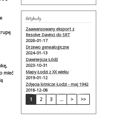
ie
Artykuły
Zaawansowany eksport z
grupę
Resolve Davinci do SRT
2026-01-17
Drzewo genealogiczne
2024-01-13
Dawniejsza Łódź
2023-10-31
wkę,
Mapy Łodzi z XX wieku
ko mieć
2019-01-12
dą
Zdjęcia lotnicze Łodzi - maj 1942
2018-12-08
Stronicowanie
Następna strona
Ostatnia strona
1
2
3
…
>
>>