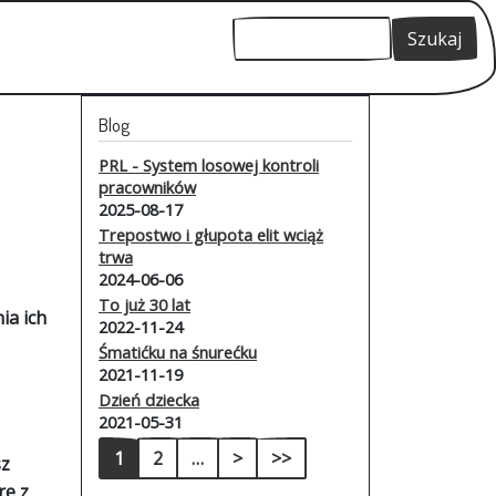
Szukaj
Szukaj
Blog
PRL - System losowej kontroli
pracowników
2025-08-17
Trepostwo i głupota elit wciąż
trwa
2024-06-06
To już 30 lat
ia ich
2022-11-24
Śmatićku na śnurećku
2021-11-19
Dzień dziecka
2021-05-31
Stronicowanie
Następna strona
Ostatnia strona
1
2
…
>
>>
sz
re z