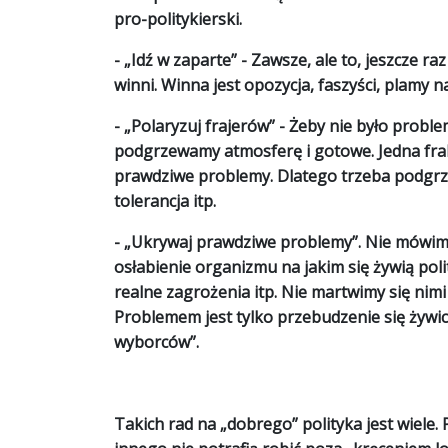
pro-politykierski.
- „
Idź w zaparte
” - Zawsze, ale to, jeszcze 
winni. Winna jest opozycja, faszyści, plamy n
- „
Polaryzuj frajerów
” - Żeby nie było prob
podgrzewamy atmosferę i gotowe. Jedna frakcj
prawdziwe problemy. Dlatego trzeba podgrzew
tolerancja itp.
- „
Ukrywaj prawdziwe problemy
”. Nie mówi
osłabienie organizmu na jakim się żywią pol
realne zagrożenia itp. Nie martwimy się nimi
Problemem jest tylko przebudzenie się żywic
wyborców”.
Takich rad na „dobrego” polityka jest wiele.