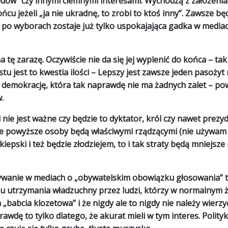
odów” czy innymi ciemnymi interesami. Wychodzą z założenia
ońcu jeżeli „ja nie ukradnę, to zrobi to ktoś inny”. Zawsze bę
po wyborach zostaje już tylko uspokajająca gadka w mediac
 tę zarazę. Oczywiście nie da się jej wyplenić do końca – tak
u jest to kwestia ilości – Lepszy jest zawsze jeden pasożyt 
ć demokrację, która tak naprawdę nie ma żadnych zalet – p
.
nie jest ważne czy będzie to dyktator, król czy nawet prezyd
 że powyższe osoby będą właściwymi rządzącymi (nie używam
iepski i też będzie złodziejem, to i tak straty będą mniejsze 
abywanie w mediach o „obywatelskim obowiązku głosowania” t
lu utrzymania władzuchny przez ludzi, którzy w normalnym ż
„babcia klozetowa” i że nigdy ale to nigdy nie należy wierzy
awdę to tylko dlatego, że akurat mieli w tym interes. Polity