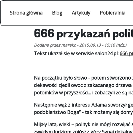
Przejdź do treści
Główne
Strona główna
Blog
Artykuły
Pobieralnia
666 przykazań poli
Dodane przez
marekc
-
2015.09.13 - 15:16 (ndz.)
Tekst ukazał się w serwisie salon24.pl:
666 p
Na początku było słowo - potem stworzono zie
ciekawości zjedli owoc z zakazanego drzewa (
potomków w przyszłości... i zobaczyli że są n
Następnie wąż z interesu Adama stworzył gen p
podobieństwo Boga” - tak możemy się domyśl
Mijały lata, wieki – polityk nie mógł rozwija
zwykłym ludziom zniósł z góry Synaj dekalog 