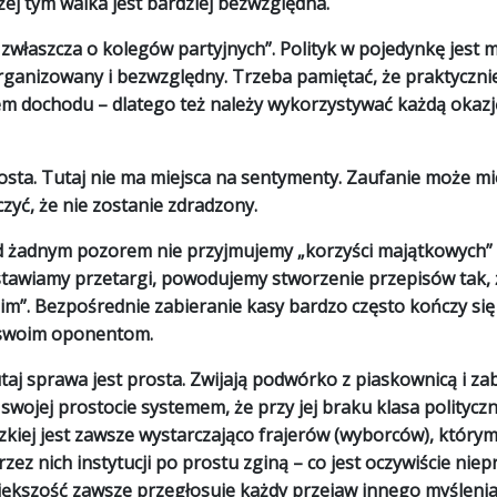
żej tym walka jest bardziej bezwzględna.
a zwłaszcza o kolegów partyjnych
”. Polityk w pojedynkę jest 
organizowany i bezwzględny. Trzeba pamiętać, że praktyczni
łem dochodu – dlatego też należy wykorzystywać każdą okazj
rosta. Tutaj nie ma miejsca na sentymenty. Zaufanie może mi
czyć, że nie zostanie zdradzony.
Pod żadnym pozorem nie przyjmujemy „korzyści majątkowych”
stawiamy przetargi, powodujemy stworzenie przepisów tak,
im”. Bezpośrednie zabieranie kasy bardzo często kończy się
 swoim oponentom.
tutaj sprawa jest prosta. Zwijają podwórko z piaskownicą i z
swojej prostocie systemem, że przy jej braku klasa politycz
dzkiej jest zawsze wystarczająco frajerów (wyborców), który
zez nich instytucji po prostu zginą – co jest oczywiście nie
a większość zawsze przegłosuje każdy przejaw innego myślenia