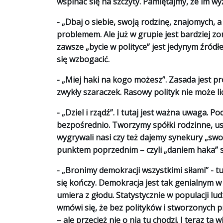
wspinać się na szczyty. Pamiętajmy, że im wy
- „
Dbaj o siebie, swoją rodzinę, znajomych, 
problemem. Ale już w grupie jest bardziej z
zawsze „bycie w polityce” jest jedynym źród
się wzbogacić.
- „
Miej haki na kogo możesz
”. Zasada jest p
zwykły szaraczek. Rasowy polityk nie może li
- „
Dziel i rządź
”. I tutaj jest ważna uwaga. 
bezpośrednio. Tworzymy spółki rodzinne, u
wygrywali nasi czy też dajemy synekury „swo
punktem poprzednim – czyli „daniem haka”
- „
Bronimy demokracji wszystkimi siłami
” - 
się kończy. Demokracja jest tak genialnym w 
umiera z głodu. Statystycznie w populacji lu
wmówi się, że bez polityków i stworzonych pr
– ale przecież nie o nią tu chodzi. I teraz t