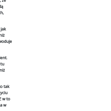
, że
dą
h,
 jak
niż
owoduje
ent.
 tu
niż
o tak
yciu
ć w to
ka w