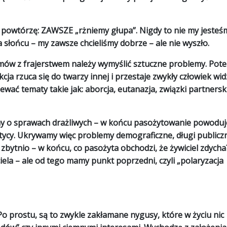
raz powtórzę: ZAWSZE „rżniemy głupa”. Nigdy to nie my jesteś
a słońcu – my zawsze chcieliśmy dobrze – ale nie wyszło.
lemów z frajerstwem należy wymyślić sztuczne problemy. Pot
a rzuca się do twarzy innej i przestaje zwykły człowiek wid
ać tematy takie jak: aborcja, eutanazja, związki partnersk
my o sprawach drażliwych – w końcu pasożytowanie powoduj
itycy. Ukrywamy więc problemy demograficzne, długi publicz
 zbytnio – w końcu, co pasożyta obchodzi, że żywiciel zdycha
iela – ale od tego mamy punkt poprzedni, czyli „polaryzacja
 Po prostu, są to zwykle zakłamane nygusy, które w życiu nic