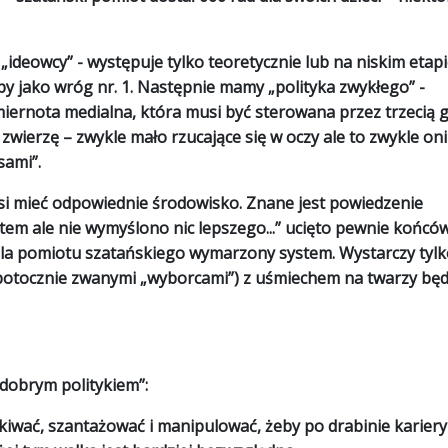
o „ideowcy” - występuje tylko teoretycznie lub na niskim etap
py jako wróg nr. 1. Następnie mamy „polityka zwykłego” -
 miernota medialna, która musi być sterowana przez trzecią 
e zwierzę – zwykle mało rzucające się w oczy ale to zwykle oni
sami”.
usi mieć odpowiednie środowisko. Znane jest powiedzenie
stem ale nie wymyślono nic lepszego...” ucięto pewnie końcó
to dla pomiotu szatańskiego wymarzony system. Wystarczy tyl
 (potocznie zwanymi „wyborcami”) z uśmiechem na twarzy bę
dobrym politykiem”:
kiwać, szantażować i manipulować, żeby po drabinie kariery