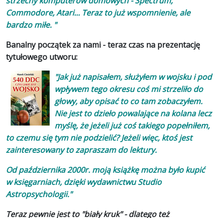
strzechy komputerów domowych - Spectrum,
Commodore, Atari... Teraz to już wspomnienie, ale
bardzo miłe. "
Banalny początek za nami - teraz czas na prezentację
tytułowego utworu:
"Jak już napisałem, służyłem w wojsku i pod
wpływem tego okresu coś mi strzeliło do
głowy, aby opisać to co tam zobaczyłem.
Nie jest to dzieło powalające na kolana lecz
myślę, że jeżeli już coś takiego popełniłem,
to czemu się tym nie podzielić? Jeżeli więc, ktoś jest
zainteresowany to zapraszam do lektury.
Od października 2000r. moją książkę można było kupić
w księgarniach, dzięki wydawnictwu Studio
Astropsychologii."
Teraz pewnie jest to "biały kruk" - dlatego też