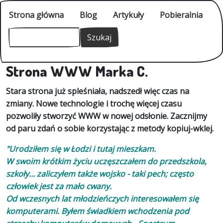
Przejdź do treści
Główne
Strona główna
Blog
Artykuły
Pobieralnia
Szukaj
Szukaj
Strona WWW Marka C.
Stara strona już spleśniała, nadszedł więc czas na
zmiany. Nowe technologie i trochę więcej czasu
pozwoliły stworzyć WWW w nowej odsłonie. Zacznijmy
od paru zdań o sobie korzystając z metody kopiuj-wklej.
"Urodziłem się w Łodzi i tutaj mieszkam.
W swoim krótkim życiu uczęszczałem do przedszkola,
szkoły... zaliczyłem także wojsko - taki pech; często
człowiek jest za mało cwany.
Od wczesnych lat młodzieńczych interesowałem się
komputerami. Byłem świadkiem wchodzenia pod